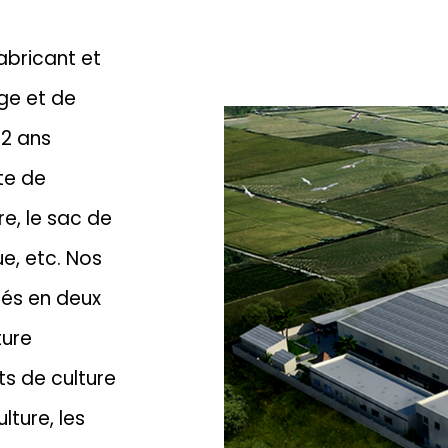
abricant et
ge et de
12 ans
te de
re, le sac de
ue, etc.
Nos
sés en deux
ture
s de culture
lture, les