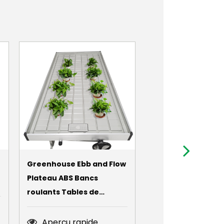
Greenhouse Ebb and Flow
Serres étanches 
Plateau ABS Bancs
tunnel de plante d
roulants Tables de
serre renforcées
culture à vendre
protégées UV
imperméables po
Aperçu rapide
Aperçu rapid