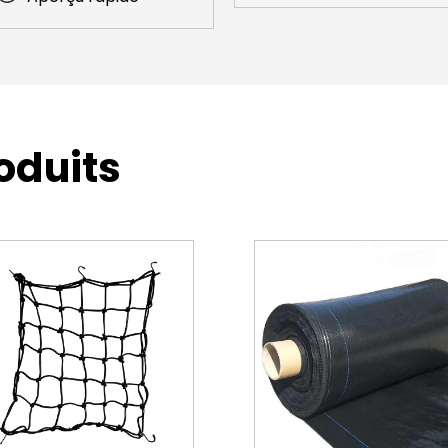
gallons
oduits