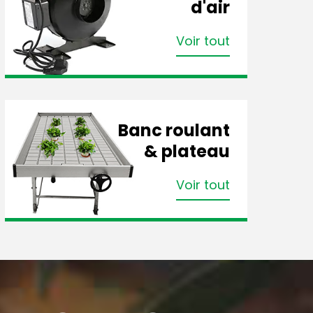
d'air
Voir tout
Banc roulant
& plateau
Voir tout