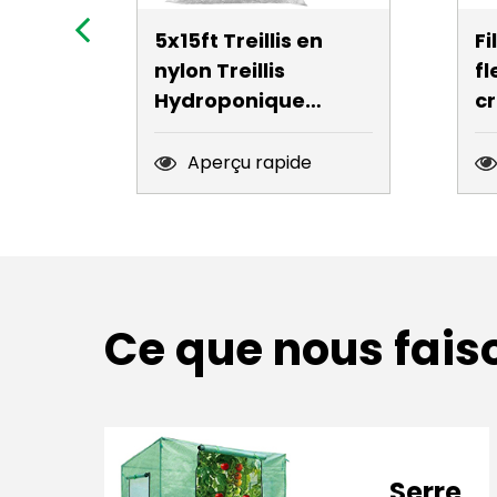
5x15ft Treillis en
Fi
nylon Treillis
fl
Hydroponique
c
Treillis de support
ex
de jardinage blanc
0,
Aperçu rapide
très résistant
fl
h
T
Ce que nous fais
Serre