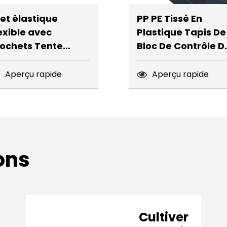
let élastique
PP PE Tissé En
exible avec
Plastique Tapis De
rochets Tente
Bloc De Contrôle D
tensible de 0,9 x
L'herbe Tissu Tissu
9 m Treillis en filet
Barrière Contre Le
Aperçu rapide
Aperçu rapide
exible pour plantes
Mauvaises Herbes
ydroponiques
Tapis Non Tissé
entes de culture
Contre Les
Mauvaises Herbes
Pour La Couvertur
ons
De Sol Agricole
Cultiver