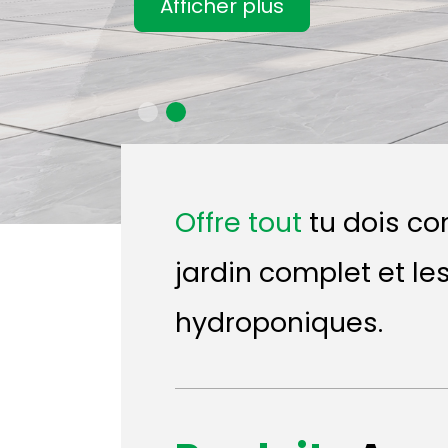
Afficher plus
Afficher plus
Afficher plus
Afficher plus
Offre tout
tu dois co
jardin complet et l
hydroponiques.