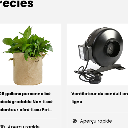
réciés
25 gallons personnalisé
Ventilateur de conduit en
biodégradable Non tissé
ligne
planteur aéré tissu Pot
conteneur jardin légume
Aperçu rapide
feutre grandir sac 25
Aperçu rapide