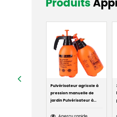
Produits
App
Pulvérisateur agricole à
pression manuelle de
jardin Pulvérisateur à
gâchette Pulvérisateur à
brouillard
Aperçu rapide