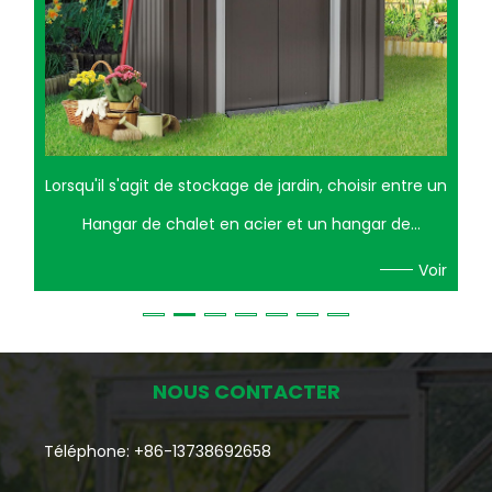
Lorsqu'il s'agit de stockage de jardin, choisir entre un
Hangar de chalet en acier et un hangar de
stockage en bois peut être une décision difficile. Les
Voir
deux options ont leurs avantages et leurs
inconvénients. Un hangar de chalet en acier offre
durabilité et nécessite peu d'entretien, tandis que
NOUS CONTACTER
les hangars en bois offrent un attrait esthétique
Téléphone: +86-13738692658
plus traditionnel. Avantages d'un hangar de chalet