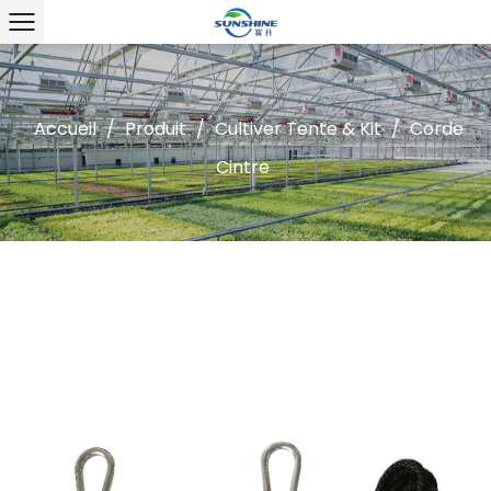
Accueil
/
Produit
/
Cultiver Tente & Kit
/
Corde
Cintre