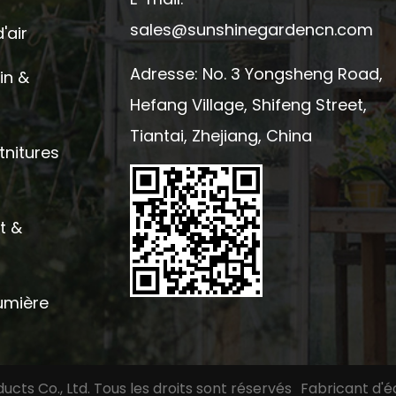
sales@sunshinegardencn.com
'air
Adresse: No. 3 Yongsheng Road,
in &
Hefang Village, Shifeng Street,
Tiantai, Zhejiang, China
tnitures
t &
lumière
cts Co., Ltd. Tous les droits sont réservés
Fabricant d'é