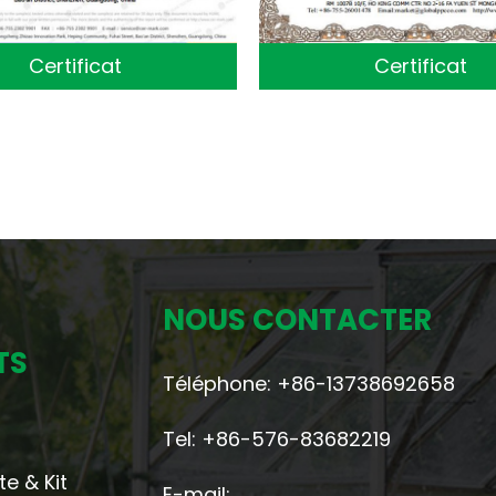
Certificat
Certificat
NOUS CONTACTER
TS
Téléphone: +86-13738692658
Tel: +86-576-83682219
te & Kit
E-mail: