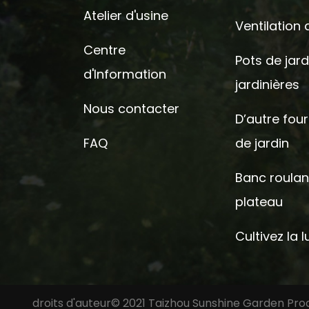
Atelier d'usine
Ventilation d
Centre
Pots de jard
d'Information
jardinières
Nous contacter
D’autre four
FAQ
de jardin
Banc roulan
plateau
Cultivez la 
droits d'auteur© 2021 Taizhou Sunshine Garden Produ