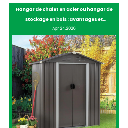
gar de chalet en acier ou hangar de
Améliorer
stockage en bois : avantages et
jardina
inconvénients