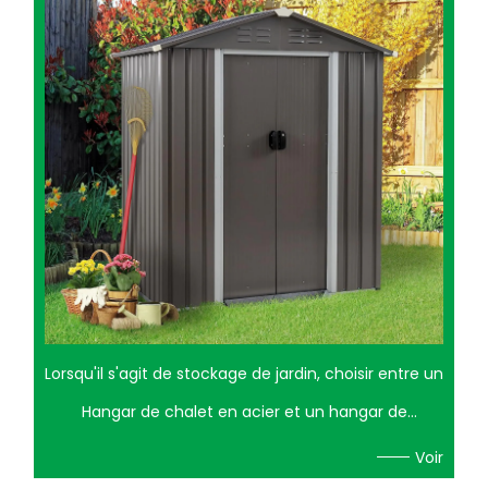
Lorsqu'il s'agit de stockage de jardin, choisir entre un
Hangar de chalet en acier et un hangar de
stockage en bois peut être une décision difficile. Les
Voir
deux options ont leurs avantages et leurs