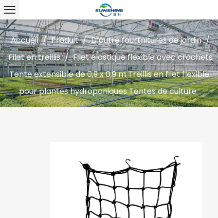
Accueil
/
Produit
/
D’autre fourtnitures de jardin
/
Filet en treillis
/
Filet élastique flexible avec crochets
Tente extensible de 0,9 x 0,9 m Treillis en filet flexible
pour plantes hydroponiques Tentes de culture